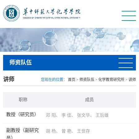
师资队伍
讲师
您现在的位置：
首页
>
师资队伍
>
化学教育研究所
>
讲师
职称
成员
教授（研究员）
邓 阳
、
李 佳
、
张文华
、
王后雄
副教授（副研究
胡 杨
、
曾 艳
、
王世存
员）