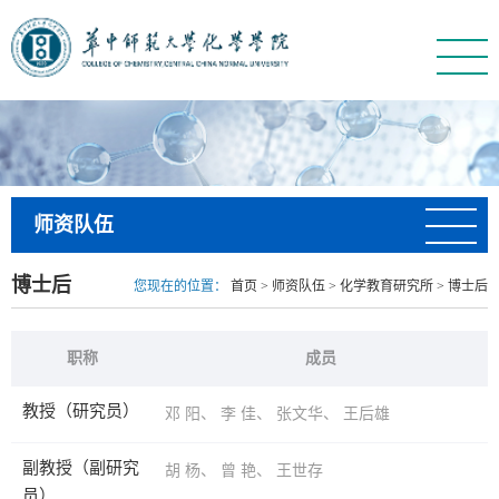
师资队伍
博士后
您现在的位置：
首页
>
师资队伍
>
化学教育研究所
>
博士后
职称
成员
教授（研究员）
邓 阳
、
李 佳
、
张文华
、
王后雄
副教授（副研究
胡 杨
、
曾 艳
、
王世存
员）