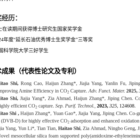
奖经历：
博士在读期间获得博士研究生国家奖学金
 2024年度“延长石油优秀博士生奖学金”三等奖
 中国科学院大学三好学生
术成果（代表性论文
及专利
）
itao Shi,
Rong Cao, Haijun Zhang
*
, Jiajia Yang, Yanlin Fu, Jipi
mproving Amine Efficiency in CO
Capture.
Adv. Funct. Mater
.
2025,
2
itao Shi,
Jiajia Yang
*
, Zia Ahmad,
Haijun Zhang
*
, Jiping Chen. Co
ighly efficient CO
capture.
Sep. Purif. Technol
.,
2023,
325
, 124608.
2
itao Shi ,
Haijun Zhan
g*
,
Yuan Gao
*
, Jiajia Yang,
Jiping Chen
. Co-g
 (DVB-D) for highly effective CO
adsorption and enhanced oxidation 
2
ajia Yang,
Yun Li
*
, Tian Tian,
Haitao Shi
, Zia Ahmad,
Ningbo Geng
, 
ovel mesocellular silica foam supported poly(amidoxime-ethyleneimine)