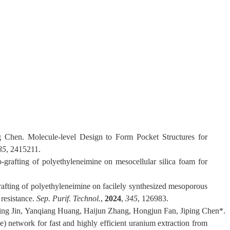
ng Chen. Molecule-level Design to Form Pocket Structures for
35
, 2415211.
-grafting of polyethyleneimine on mesocellular silica foam for
rafting of polyethyleneimine on facilely synthesized mesoporous
resistance.
Sep. Purif. Technol
.
,
2024
,
345
, 126983.
Jing Jin,
Yanqiang Huang
,
Haijun Zhang
,
Hongjun Fan
,
Jiping Chen
*
.
 network for fast and highly efficient uranium extraction from