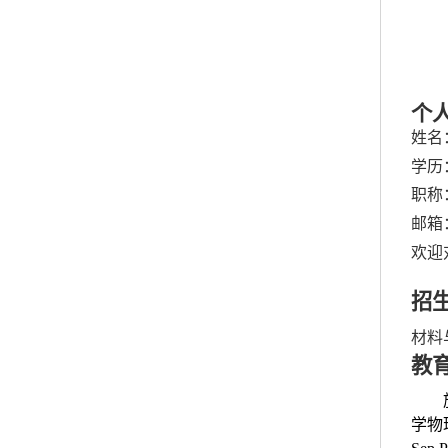
个
姓名
学历
职称
邮箱
欢迎
招
材料
教
学物