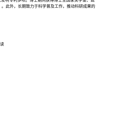
文多篇，获授权国家发明专利多项。博士期间获得博士生国家奖学金、延
）。此外，长期致力于科学普及工作，推动科研成果的
连读