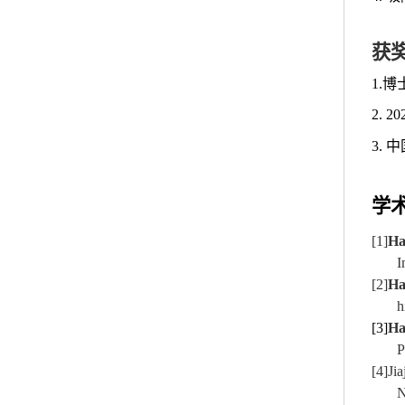
获
1.
2.
3.
学
[1]
Ha
I
[2]
Ha
h
[3]
Ha
P
[4]
Ji
N