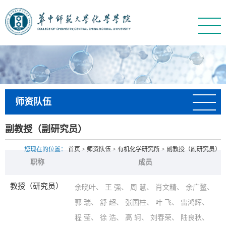
师资队伍
副教授（副研究员）
您现在的位置：
首页
>
师资队伍
>
有机化学研究所
>
副教授（副研究员）
职称
成员
教授（研究员）
余晓叶
、
王 强
、
周 慧
、
肖文精
、
余广鳌
、
郭 瑞
、
舒 超
、
张国柱
、
叶 飞
、
雷鸿辉
、
程 莹
、
徐 浩
、
高 轲
、
刘春荣
、
陆良秋
、