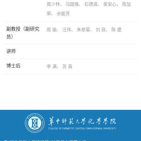
周少林
、
冯国强
、
石德清
、
吴安心
、
陈加
荣
、
佘能芳
副教授（副研究
周 瑜
、
汪伟
、
朱翠菊
、
刘 政
、
陈 建
员）
讲师
博士后
李 满
、
苏 真