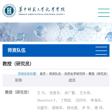
师资队伍
教授（研究员）
您现在的位置：
首页
>
师资队伍
>
农药化学研究所
>
教授（研究员）
职称
成员
教授（研究员）
王 凡
、
张爱东
、
余广鳌
、
王大伟
、
Maienfisch P.
、
丁明武
、
冯玲玲
、
李海兵
、
刘盛华
、
郝格非
、
杨光富
、
尹 军
、
黄 伟
、