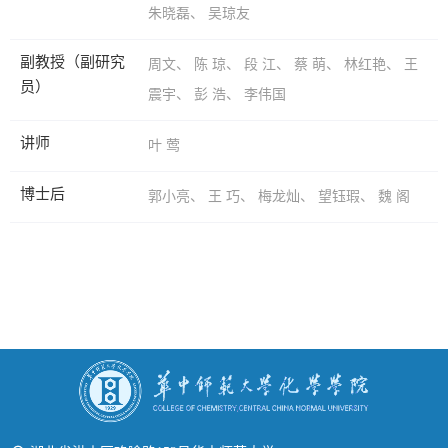
朱晓磊
、
吴琼友
副教授（副研究
周文
、
陈 琼
、
段 江
、
蔡 萌
、
林红艳
、
王
员）
震宇
、
彭 浩
、
李伟国
讲师
叶 莺
博士后
郭小亮
、
王 巧
、
梅龙灿
、
望钰瑕
、
魏 阁