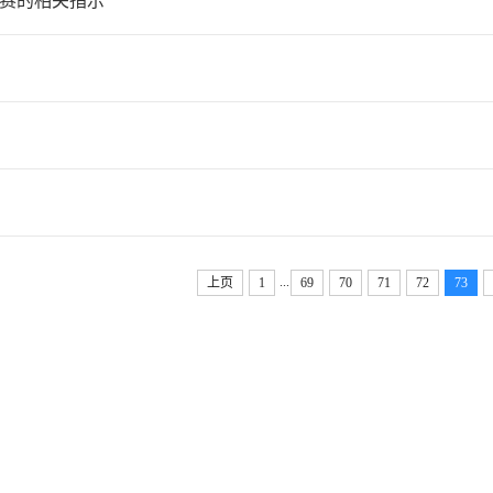
赛的相关指示
...
上页
1
69
70
71
72
73